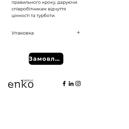
правильного кроку, даруючи
співробітникам відчуття
цінності та турботи.
Упаковка
Брендовоана коробка, папір
тіш'ю
Замовлення
Додому
Доставка та
Магазин
повернення
Про Нас
Контакти
Політика магазину