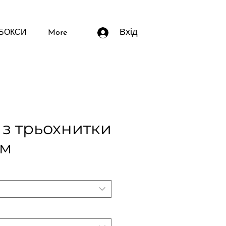
Вхід
 БОКСИ
More
з трьохнитки
ом