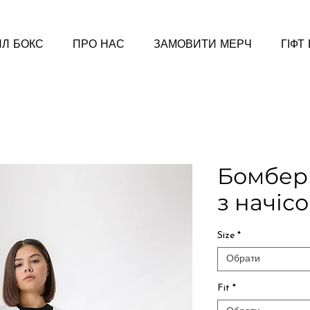
Л БОКС
ПРО НАС
ЗАМОВИТИ МЕРЧ
ГІФТ
Бомбер 
з начіс
Size
*
Обрати
Fit
*