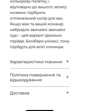
кольорову палетку, і
відповідно до вашого запиту
можемо підібрати
оптимальний колір для вас.
Якщо вам та вашій команді
набридли звичайні звичайні
худі – цей варіант ідеально
підійде. Бомбери унісекс, тому
підійдуть для всієї команди.
Характеристики тканини:
Політика повернення та
Склад: 70% бавовна 30%
відшкодування:
еластан
Щільність: 320 г/м
Дякуємо за вибір нашого
Доставка:
бренду.
Ми цінуємо вашу довіру та
Ми прагнемо забезпечити
прагнемо забезпечити вас
швидку та надійну доставку